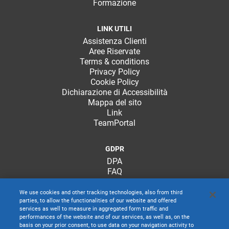
Formazione
LINK UTILI
Assistenza Clienti
Aree Riservate
Terms & conditions
Privacy Policy
Cookie Policy
Dichiarazione di Accessibilità
Mappa del sito
Link
TeamPortal
GDPR
DPA
FAQ
We use cookies and other tracking technologies, also from third
parties, to allow the functionalities of our website and offered
services as well to measure in aggregated form traffic and
performances of the website and of our services, as well as, on the
basis on your prior consent, to use data on your navigation activity to