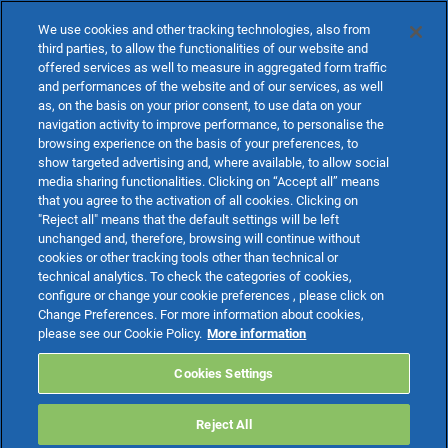
We use cookies and other tracking technologies, also from
third parties, to allow the functionalities of our website and
offered services as well to measure in aggregated form traffic
and performances of the website and of our services, as well
as, on the basis on your prior consent, to use data on your
Massima interattività con il
navigation activity to improve performance, to personalise the
commercialista
browsing experience on the basis of your preferences, to
Il commercialista può accedere all’account del proprio
show targeted advertising and, where available, to allow social
media sharing functionalities. Clicking on “Accept all” means
cliente per gestire direttamente le fatture di acquisto e
that you agree to the activation of all cookies. Clicking on
di vendita o per inviare il modello F24 che il cliente deve
"Reject all" means that the default settings will be left
pagare.
unchanged and, therefore, browsing will continue without
cookies or other tracking tools other than technical or
technical analytics. To check the categories of cookies,
configure or change your cookie preferences , please click on
Change Preferences. For more information about cookies,
please see our Cookie Policy.
More information
Cookies Settings
Reject All