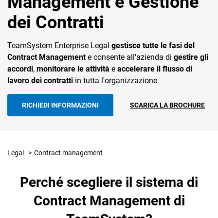
Management e Gestione
dei Contratti
TeamSystem Enterprise Legal
gestisce tutte le fasi del
Contract Management
e consente all'azienda di
gestire gli
accordi
,
monitorare le attività
e
accelerare il flusso di
CRM
lavoro dei contratti
in tutta l'organizzazione
Ecommerce
RICHIEDI INFORMAZIONI
SCARICA LA BROCHURE
Email Marketing
Fatturazione
Legal
Contract management
Financial Solutions
HR
Perché scegliere il sistema di
Trust Services
Contract Management di