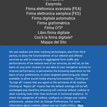
Easynota
Firma elettronica avanzata (FEA)
Firma elettronica semplice (FES)
Firma digitale automatica
Firma grafometrica
Firma OTP
Libro firma digitale
Cos'è la firma digitale?
Mappa del Sito
We use cookies and other tracking technologies, also from third
parties, to allow the functionalities of our website and offered
services as well to measure in aggregated form traffic and
performances of the website and of our services, as well as, on the
basis on your prior consent, to use data on your navigation activity to
improve performance, to personalise the browsing experience on the
basis of your preferences, to show targeted advertising and, where
available, to allow social media sharing functionalities. Clicking on
“Accept all” means that you agree to the activation of all cookies.
Clicking on "Reject all" means that the default settings will be left
unchanged and, therefore, browsing will continue without cookies or
other tracking tools other than technical or technical analytics. To
check the categories of cookies, configure or change your cookie
preferences , please click on Change Preferences. For more
information about cookies, please see our Cookie Policy.
More
TeamSystem S.p.A. società con socio unico soggetta all’attività di direzione e