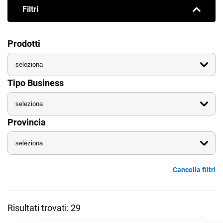
Filtri
Prodotti
CRM
Tipo Business
Ecommerce
Email Marketing
Provincia
Fatturazione
Financial Solutions
Cancella filtri
HR
Trust Services
Risultati trovati: 29