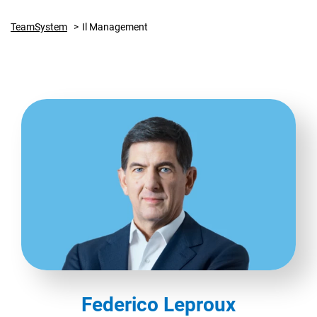
TeamSystem
Il Management
CRM
Ecommerce
Email Marketing
Fatturazione
Financial Solutions
HR
Trust Services
Federico Leproux