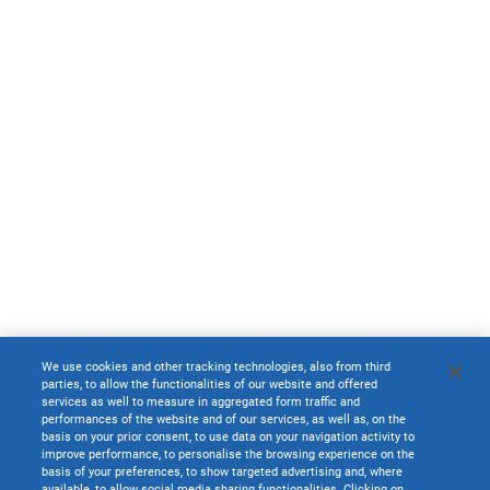
We use cookies and other tracking technologies, also from third
parties, to allow the functionalities of our website and offered
services as well to measure in aggregated form traffic and
performances of the website and of our services, as well as, on the
basis on your prior consent, to use data on your navigation activity to
improve performance, to personalise the browsing experience on the
basis of your preferences, to show targeted advertising and, where
available, to allow social media sharing functionalities. Clicking on