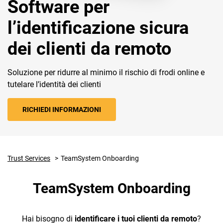
Software per
l’identificazione sicura
dei clienti da remoto
Soluzione per ridurre al minimo il rischio di frodi online e
CRM
tutelare l’identità dei clienti
Ecommerce
RICHIEDI INFORMAZIONI
Email Marketing
Fatturazione
Trust Services
TeamSystem Onboarding
Financial Solutions
HR
TeamSystem Onboarding
Trust Services
Hai bisogno di
identificare i tuoi clienti da remoto
?