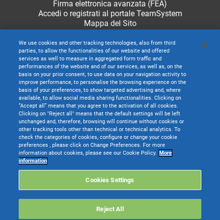
Firma elettronica avanzata (FEA)
Accedi o registrati al portale TeamSystem
Mappa del Sito
We use cookies and other tracking technologies, also from third
parties, to allow the functionalities of our website and offered
services as well to measure in aggregated form traffic and
performances of the website and of our services, as well as, on the
basis on your prior consent, to use data on your navigation activity to
improve performance, to personalise the browsing experience on the
basis of your preferences, to show targeted advertising and, where
available, to allow social media sharing functionalities. Clicking on
“Accept all” means that you agree to the activation of all cookies.
Clicking on "Reject all" means that the default settings will be left
unchanged and, therefore, browsing will continue without cookies or
other tracking tools other than technical or technical analytics. To
check the categories of cookies, configure or change your cookie
preferences , please click on Change Preferences. For more
information about cookies, please see our Cookie Policy.
More
TeamSystem S.p.A. società con socio unico soggetta all’attività di direzione e
information
coordinamento di TeamSystem Holdco S.p.A. - Cap. Soc. € 24.000.000 I.v. -
C.C.I.A.A. delle Marche - P.I. 01035310414
Cookies Settings
Sede Legale e Amministrativa: Via Sandro Pertini, 88 - 61122 Pesaro (PU) -
Tutti i diritti riservati
Reject All
Websolute