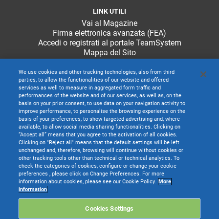
LINK UTILI
Vai al Magazine
Firma elettronica avanzata (FEA)
Accedi o registrati al portale TeamSystem
Mappa del Sito
We use cookies and other tracking technologies, also from third
parties, to allow the functionalities of our website and offered
services as well to measure in aggregated form traffic and
performances of the website and of our services, as well as, on the
basis on your prior consent, to use data on your navigation activity to
improve performance, to personalise the browsing experience on the
basis of your preferences, to show targeted advertising and, where
available, to allow social media sharing functionalities. Clicking on
“Accept all” means that you agree to the activation of all cookies.
Clicking on "Reject all" means that the default settings will be left
unchanged and, therefore, browsing will continue without cookies or
other tracking tools other than technical or technical analytics. To
check the categories of cookies, configure or change your cookie
preferences , please click on Change Preferences. For more
information about cookies, please see our Cookie Policy.
More
TeamSystem S.p.A. società con socio unico soggetta all’attività di direzione e
information
coordinamento di TeamSystem Holdco S.p.A. - Cap. Soc. € 24.000.000 I.v. -
C.C.I.A.A. delle Marche - P.I. 01035310414
Cookies Settings
Sede Legale e Amministrativa: Via Sandro Pertini, 88 - 61122 Pesaro (PU) -