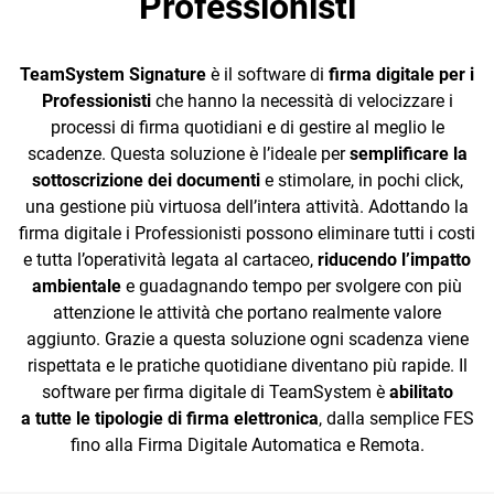
Professionisti
House
TeamSystem Signature
è il software di
firma digitale per i
Professionisti
che hanno la necessità di velocizzare i
processi di firma quotidiani e di gestire al meglio le
scadenze. Questa soluzione è l’ideale per
semplificare la
CRM
sottoscrizione dei documenti
e stimolare, in pochi click,
una gestione più virtuosa dell’intera attività. Adottando la
Ecommerce
firma digitale i Professionisti possono eliminare tutti i costi
e tutta l’operatività legata al cartaceo,
riducendo l’impatto
Email Marketing
ambientale
e guadagnando tempo per svolgere con più
Fatturazione
attenzione le attività che portano realmente valore
aggiunto. Grazie a questa soluzione ogni scadenza viene
Financial Solutions
rispettata e le pratiche quotidiane diventano più rapide. Il
software per firma digitale di TeamSystem è
abilitato
HR
a tutte le tipologie di firma elettronica
, dalla semplice FES
Trust Services
fino alla Firma Digitale Automatica e Remota.