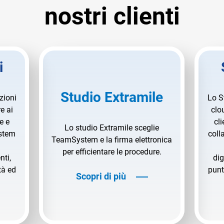
nostri clienti
i
Studio Extramile
zioni
Lo S
e ai
clo
e e
cli
Lo studio Extramile sceglie
stem
coll
TeamSystem e la firma elettronica
per efficientare le procedure.
nti,
dig
tà ed
punt
Scopri di più