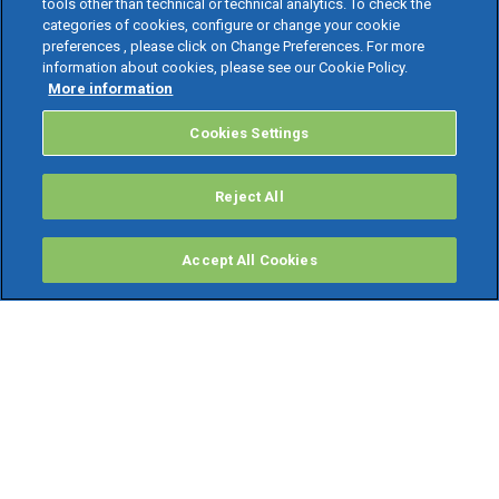
tools other than technical or technical analytics. To check the
categories of cookies, configure or change your cookie
preferences , please click on Change Preferences. For more
information about cookies, please see our Cookie Policy.
More information
Cookies Settings
Reject All
Accept All Cookies
PRODOTTI
Software ERP
TeamSystem Studio AI
Fatture In Cloud
Soluzioni per Commercialisti
Software Cloud