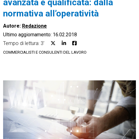
avanzata e qualificata: dalla
normativa all’operatività
Autore:
Redazione
Ultimo aggiornamento: 16.02.2018
CRM
Tempo di lettura: 3'
Ecommerce
COMMERCIALISTI E CONSULENTI DEL LAVORO
Email Marketing
Fatturazione
Financial Solutions
HR
Trust Services
TeamSystem Corporate