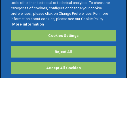
tools other than technical or technical analytics. To check the
categories of cookies, configure or change your cookie
preferences , please click on Change Preferences. For more
information about cookies, please see our Cookie Policy.
More information
Cookies Settings
Reject All
Accept All Cookies
PRODOTTI
Software ERP
TeamSystem Studio AI
Fatture In Cloud
Soluzioni per Commercialisti