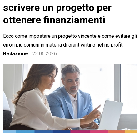
scrivere un progetto per
ottenere finanziamenti
Ecco come impostare un progetto vincente e come evitare gli
CRM
errori più comuni in materia di grant writing nel no profit.
Ecommerce
Redazione
23.06.2026
Email Marketing
Fatturazione
Financial Solutions
HR
Trust Services
TeamSystem Corporate