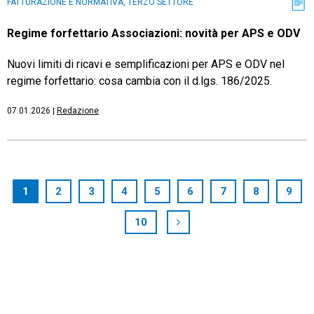
FATTURAZIONE E NORMATIVA, TERZO SETTORE
Regime forfettario Associazioni: novità per APS e ODV
Nuovi limiti di ricavi e semplificazioni per APS e ODV nel
regime forfettario: cosa cambia con il d.lgs. 186/2025.
07.01.2026
|
Redazione
1
2
3
4
5
6
7
8
9
10