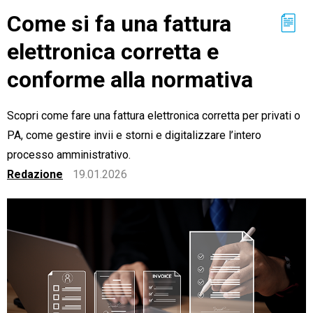
Come si fa una fattura
elettronica corretta e
conforme alla normativa
CRM
Scopri come fare una fattura elettronica corretta per privati o
Ecommerce
PA, come gestire invii e storni e digitalizzare l’intero
Email Marketing
processo amministrativo.
Fatturazione
Redazione
19.01.2026
Financial Solutions
HR
Trust Services
TeamSystem Corporate