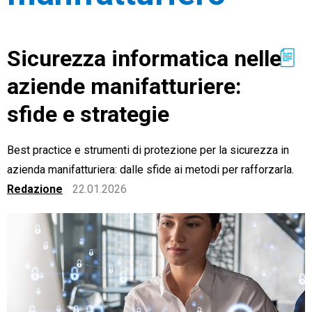
Sicurezza informatica nelle
aziende manifatturiere:
CRM
sfide e strategie
Ecommerce
Email Marketing
Best practice e strumenti di protezione per la sicurezza in
azienda manifatturiera: dalle sfide ai metodi per rafforzarla.
Fatturazione
Redazione
22.01.2026
Financial Solutions
HR
Trust Services
TeamSystem Corporate