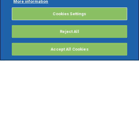
More information
Cookies Settings
Reject All
Accept All Cookies
PRODOTTI
Software ERP
TeamSystem Studio AI
Fatture In Cloud
Soluzioni per Commercialisti
Software Cloud
Gestione contabile fiscale
Software Paghe
Gestionali Gratis