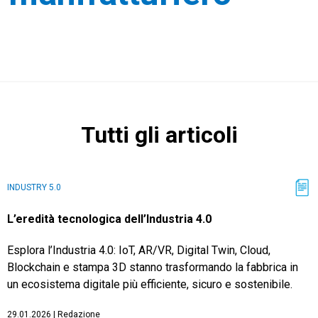
CRM
Ecommerce
Tutti gli articoli
Email Marketing
Fatturazione
INDUSTRY 5.0
Financial Solutions
L’eredità tecnologica dell’Industria 4.0
HR
Esplora l’Industria 4.0: IoT, AR/VR, Digital Twin, Cloud,
Trust Services
Blockchain e stampa 3D stanno trasformando la fabbrica in
un ecosistema digitale più efficiente, sicuro e sostenibile.
TeamSystem Corporate
29.01.2026
|
Redazione