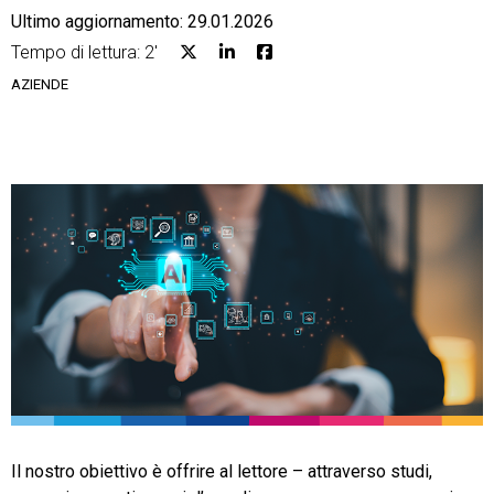
Ultimo aggiornamento: 29.01.2026
Tempo di lettura: 2'
AZIENDE
CRM
Ecommerce
Email Marketing
Fatturazione
Financial Solutions
HR
Trust Services
Il nostro obiettivo è offrire al lettore – attraverso studi,
TeamSystem Corporate