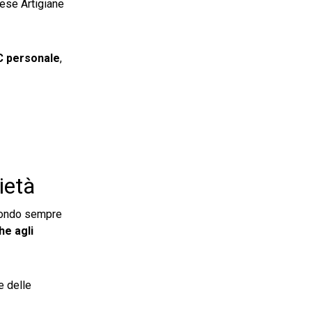
rese Artigiane
EC personale
,
ietà
 mondo sempre
he agli
e delle