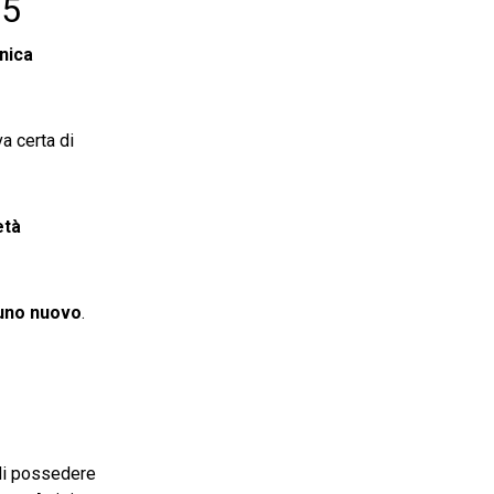
25
nica
va certa di
età
 uno nuovo
.
 di possedere