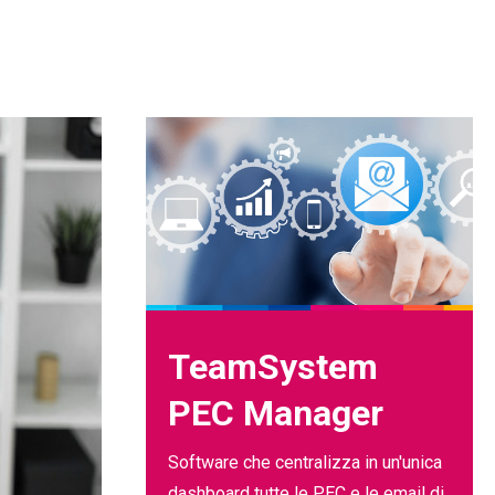
TeamSystem
PEC Manager
Software che centralizza in un'unica
dashboard tutte le PEC e le email di