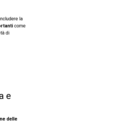
includere la
rtanti
come
tà di
a e
one delle