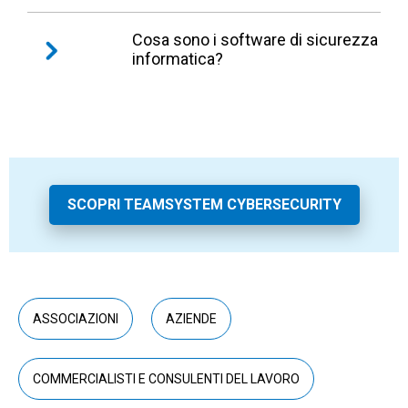
Anche se erroneamente si pensa che non
Cosa sono i software di sicurezza
informatica?
siano a rischio, in realtà le PMI sono spesso
bersagli facili. Proprio per questo, devono
proteggere dati, operatività e reputazione.
Sono programmi che rilevano, bloccano e
prevengono minacce digitali ai sistemi
aziendali. TeamSystem Cybersecurity, per
esempio, aiuta a proteggere tutte le
infrastrutture informatiche dell’azienda, in
SCOPRI TEAMSYSTEM CYBERSECURITY
modo semplice, ma completo.
ASSOCIAZIONI
AZIENDE
COMMERCIALISTI E CONSULENTI DEL LAVORO