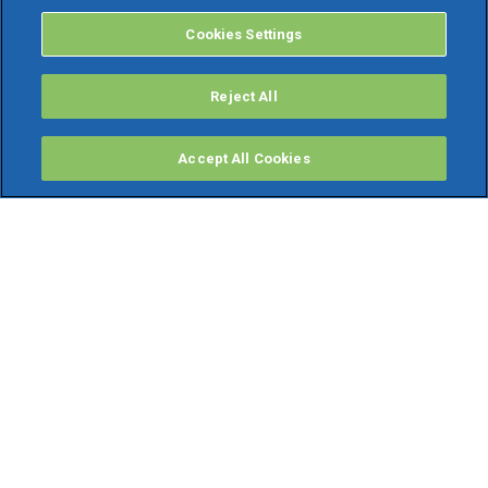
Cookies Settings
Reject All
Accept All Cookies
PRODOTTI
Software ERP
TeamSystem Studio AI
Fatture In Cloud
Soluzioni per Commercialisti
Software Cloud
Gestione contabile fiscale
Software Paghe
Gestionali Gratis
Software Professionisti Gratis