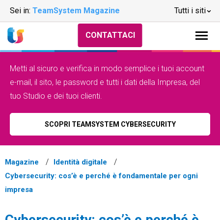
Sei in:
TeamSystem Magazine
Tutti i siti
CONTATTACI
Metti al sicuro e verifica in modo semplice i tuoi account
e-mail, il sito, le password e tutti i dati della Impresa, del
tuo Studio e dei tuoi clienti.
SCOPRI TEAMSYSTEM CYBERSECURITY
Magazine
Identità digitale
Cybersecurity: cos’è e perché è fondamentale per ogni
impresa
Cybersecurity: cos’è e perché è