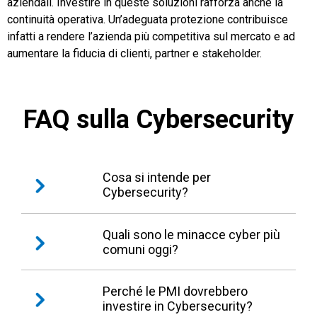
aziendali. Investire in queste soluzioni rafforza anche la
continuità operativa. Un’adeguata protezione contribuisce
infatti a rendere l’azienda più competitiva sul mercato e ad
aumentare la fiducia di clienti, partner e stakeholder.
FAQ sulla Cybersecurity
Cosa si intende per
Cybersecurity?
Quando parliamo di Cybersecurity facciamo
Quali sono le minacce cyber più
comuni oggi?
riferimento alla sicurezza informatica,
l’insieme di strumenti e pratiche che
proteggono sistemi, reti e dati dagli attacchi
Phishing, malware, ransomware e furti di dati
Perché le PMI dovrebbero
informatici.
investire in Cybersecurity?
sono tra i rischi più diffusi.