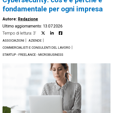
fondamentale per ogni impresa
Autore:
Redazione
Ultimo aggiornamento: 13.07.2026
CRM
Tempo di lettura: 3'
ASSOCIAZIONI
AZIENDE
Ecommerce
COMMERCIALISTI E CONSULENTI DEL LAVORO
Email Marketing
STARTUP - FREELANCE - MICROBUSINESS
Fatturazione
Financial Solutions
HR
Trust Services
TeamSystem Corporate