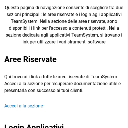
Questa pagina di navigazione consente di scegliere tra due
sezioni principali: le aree riservate e i login agli applicativi
TeamSystem. Nella sezione delle aree riservate, sono
disponibili i link per l'accesso a contenuti protetti. Nella
sezione dedicata agli applicativi TeamSystem, si trovano i
link per utilizzare i vari strumenti software.
CRM
Aree Riservate
Ecommerce
Email Marketing
Qui troverai i link a tutte le aree riservate di TeamSystem.
Fatturazione
Accedi alla sezione per recuperare documentazione utile e
presentarla con successo ai tuoi clienti.
Financial Solutions
HR
Accedi alla sezione
Trust Services
Login Applicativi