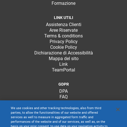
Formazione
LINK UTILI
Assistenza Clienti
Aree Riservate
Terms & conditions
Privacy Policy
Cookie Policy
Dichiarazione di Accessibilità
Mappa del sito
Link
TeamPortal
GDPR
DPA
FAQ
We use cookies and other tracking technologies, also from third
parties, to allow the functionalities of our website and offered
services as well to measure in aggregated form traffic and
performances of the website and of our services, as well as, on the
basis on your prior consent, to use data on your navigation activity to