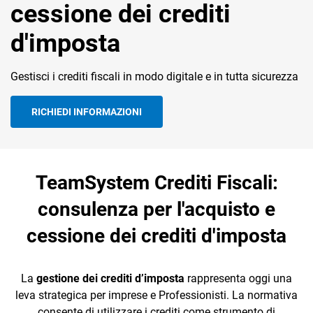
cessione dei crediti
d'imposta
Gestisci i crediti fiscali in modo digitale e in tutta sicurezza
CRM
RICHIEDI INFORMAZIONI
Ecommerce
Email Marketing
TeamSystem Crediti Fiscali:
Fatturazione
consulenza per l'acquisto e
Financial Solutions
cessione dei crediti d'imposta
HR
La
gestione dei crediti d’imposta
rappresenta oggi una
Trust Services
leva strategica per imprese e Professionisti. La normativa
consente di utilizzare i crediti come strumento di