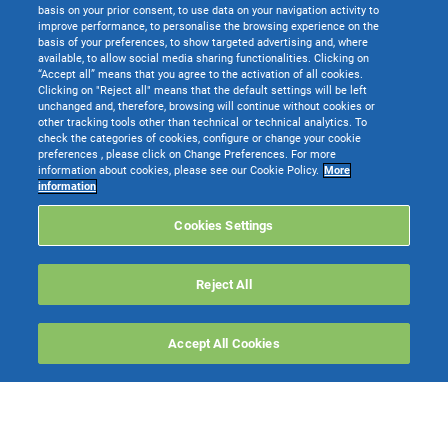
basis on your prior consent, to use data on your navigation activity to
C.C.I.A.A. delle Marche - P.I. 01035310414. Sede Legale e Amministrativa: Via
improve performance, to personalise the browsing experience on the
Sandro Pertini, 88 - 61122 Pesaro (PU) - Tutti i diritti riservati
basis of your preferences, to show targeted advertising and, where
available, to allow social media sharing functionalities. Clicking on
I servizi di TeamSystem Pay sono erogati da TeamSystem Payments s.r.l.
“Accept all” means that you agree to the activation of all cookies.
Società soggetta all’attività di direzione e coordinamento di TeamSystem
Clicking on "Reject all" means that the default settings will be left
S.p.A., Capitale sociale (i.v.): €125.000,00
unchanged and, therefore, browsing will continue without cookies or
Sede legale e operativa: Piazza Luigi Einaudi n. 10N01, Milano - 20124
other tracking tools other than technical or technical analytics. To
Sede operativa: Via Trento, 3/A – 31030 Castello di Godego (TV)
check the categories of cookies, configure or change your cookie
Attività prevalente: Esercizio dei Servizi di Pagamento di cui all'art. 1, comma
preferences , please click on Change Preferences. For more
2, lett. h-septies.1), n. 3 e 7 e 8, TUB.
information about cookies, please see our Cookie Policy.
More
Autorizzazione Banca d’Italia: il 27/05/2020.
information
Numero di iscrizione all’albo degli Istituti di Pagamento: 99
Codice Meccanografico dell’Istituto di Pagamento: 36816 (Codice ABI)
Numero REA: MI - 2559592
Cookies Settings
Codice fiscale, numero di iscrizione al registro imprese e partita IVA:
10820270964
Reject All
Websolute
Accept All Cookies