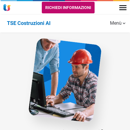
RICHIEDI INFORMAZIONI
TSE Costruzioni AI
Menù
Funzionalità
AMMINISTRAZIONE
VENDITE
PROGETTI,
E
PRODUZION
ACQUISTI
E LOGISTIC
Gestione
amministrativa e
fiscale
Acquisti,
Gestione Mezz
forniture e
e Attrezzature
contratti
Budget e controllo di
d'appalto
gestione
Magazzino e
Logistica
Vendite e
Rapportini
contratti
manodopera e
Progetti e
d'appalto
gestione del personale
Commesse