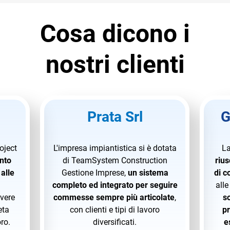
Cosa dicono i
nostri clienti
Prata Srl
G
oject
L'impresa impiantistica si è dotata
La
nto
di TeamSystem Construction
rius
alle
Gestione Imprese,
un sistema
di c
à
completo ed integrato per seguire
alle
avere
commesse sempre più articolate
,
so
eta
con clienti e tipi di lavoro
p
oro.
diversificati.
e