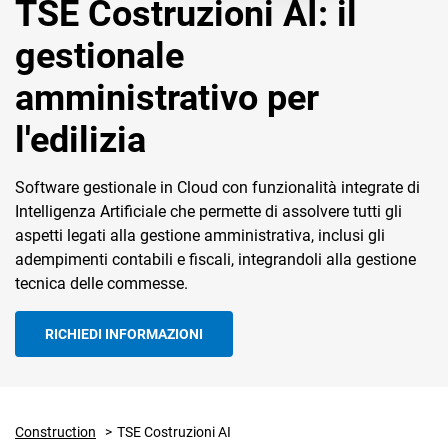
TSE Costruzioni AI: il
L'AI che lavora per te:
automazione,
gestionale
assistente e insight
amministrativo per
l'edilizia
CRM
Software gestionale in Cloud con funzionalità integrate di
Ecommerce
Intelligenza Artificiale che permette di assolvere tutti gli
aspetti legati alla gestione amministrativa, inclusi gli
Email Marketing
adempimenti contabili e fiscali, integrandoli alla gestione
Fatturazione
tecnica delle commesse.
Financial Solutions
RICHIEDI INFORMAZIONI
HR
Trust Services
Construction
TSE Costruzioni AI