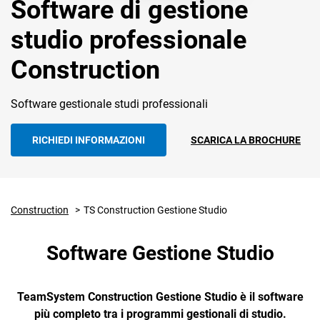
Software di gestione
funzionalità
studio professionale
Construction
Software gestionale studi professionali
CRM
RICHIEDI INFORMAZIONI
SCARICA LA BROCHURE
Ecommerce
Email Marketing
Fatturazione
Construction
TS Construction Gestione Studio
Financial Solutions
Software Gestione Studio
HR
Trust Services
TeamSystem Construction Gestione Studio è il software
più completo tra i programmi gestionali di studio.