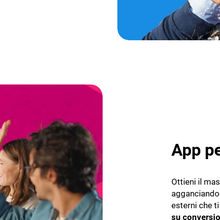
App pe
Ottieni il ma
agganciando 
esterni che t
su conversion