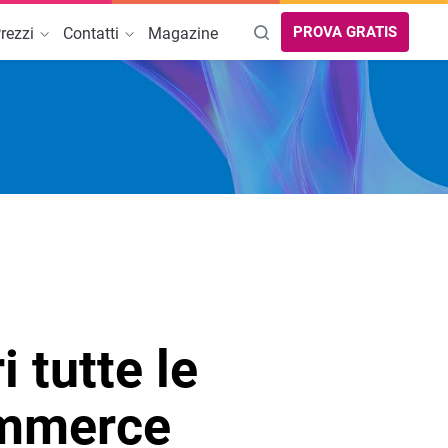
PROVA GRATIS
rezzi
Contatti
Magazine
rova Partner
AREE DI INTERESSE
Guida online
Migra a TeamSystem Commerce
Guida SEO per Ecommerce
Dropshipping: come iniziare
Cybersecurity
Creazione sito web per strutture
 tutte le
ricettive
commerce