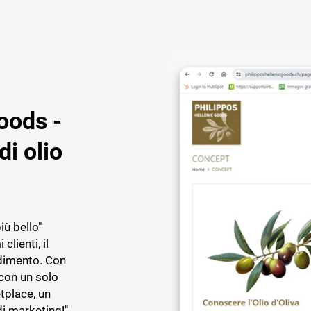
oods -
di olio
iù bello"
clienti, il
dimento. Con
on un solo
tplace, un
di marketing!"