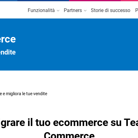
Funzionalità
Partners
Storie di successo
P
INTEGRAZIONI
SERVIZI AGGIUNTIVI
CANALI DI VENDITA
Accedi all'Area Partner
Richiedi Informazioni
T
rce
TeamSystem
Servizi Marketing
Amazon
endite
atori
Consulenza Web
eBay
e plug-in
Facebook
 migliora le tue vendite
grare il tuo ecommerce su 
Commerce