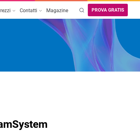
PROVA GRATIS
rezzi
Contatti
Magazine
rova Partner
AREE DI INTERESSE
Guida online
Migra a TeamSystem Commerce
Guida SEO per Ecommerce
Dropshipping: come iniziare
Cybersecurity
Creazione sito web per strutture
ricettive
TeamSystem