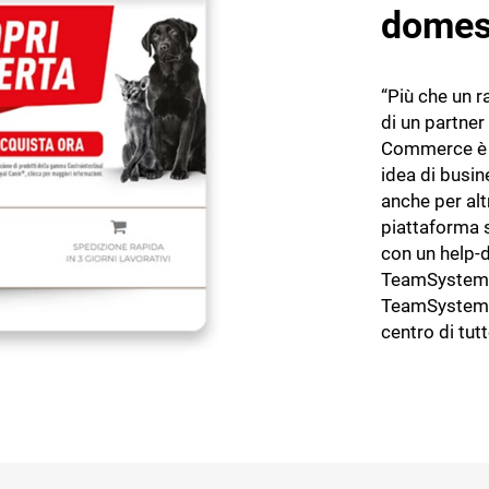
domes
“Più che un r
di un partne
Commerce è ri
idea di busi
anche per altr
piattaforma s
con un help-
TeamSystem 
TeamSystem 
centro di tutt