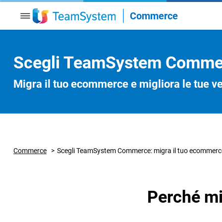
Commerce
ECOMMERCE
TEAMSYSTEM COMMERCE
ADD ON E 
Diventa Partner
Prenota un appuntamento con un nostro commerciale
Scegli TeamSystem Comme
Gestione ordini professionale
Piattaforma Ecommerce
Ecosistema 
Migra il tuo ecommerce e migliora le tue v
Strumenti per il marketing
API e svilupp
Sistemi di pagamento integrati
Applicazioni 
Temi Grafici
Sicurezza
Commerce
Scegli TeamSystem Commerce: migra il tuo ecommerce e
Catalogo e inventario prodotti
Perché mi