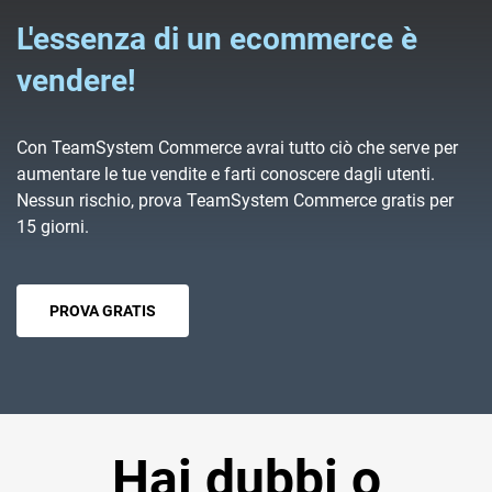
direttamente dal pannello di controllo di
L'essenza di un ecommerce è
TeamSystem Commerce.
vendere!
Con TeamSystem Commerce avrai tutto ciò che serve per
aumentare le tue vendite e farti conoscere dagli utenti.
Nessun rischio, prova TeamSystem Commerce gratis per
15 giorni.
PROVA GRATIS
Hai dubbi o