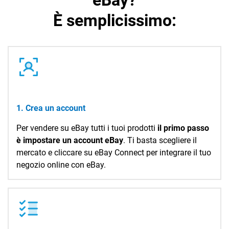
eBay?
È semplicissimo:
CRM
Ecommerce
1. Crea un account
Email Marketing
Per vendere su eBay tutti i tuoi prodotti
il primo passo
è impostare un account eBay
. Ti basta scegliere il
Fatturazione
mercato e cliccare su eBay Connect per integrare il tuo
Financial Solutions
negozio online con eBay.
HR
Trust Services