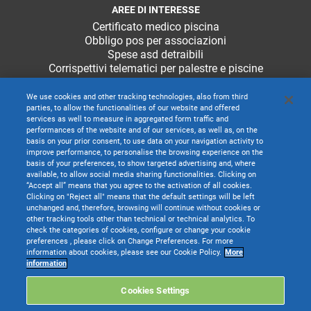
AREE DI INTERESSE
Certificato medico piscina
Obbligo pos per associazioni
Spese asd detraibili
Corrispettivi telematici per palestre e piscine
We use cookies and other tracking technologies, also from third
parties, to allow the functionalities of our website and offered
services as well to measure in aggregated form traffic and
performances of the website and of our services, as well as, on the
basis on your prior consent, to use data on your navigation activity to
improve performance, to personalise the browsing experience on the
basis of your preferences, to show targeted advertising and, where
available, to allow social media sharing functionalities. Clicking on
“Accept all” means that you agree to the activation of all cookies.
Clicking on "Reject all" means that the default settings will be left
unchanged and, therefore, browsing will continue without cookies or
other tracking tools other than technical or technical analytics. To
check the categories of cookies, configure or change your cookie
preferences , please click on Change Preferences. For more
information about cookies, please see our Cookie Policy.
More
TeamSystem S.p.A. società con socio unico soggetta all’attività di direzione e
information
coordinamento di TeamSystem Holdco S.p.A. - Cap. Soc. € 24.000.000 I.v. -
C.C.I.A.A. delle Marche - P.I. 01035310414
Cookies Settings
Sede Legale e Amministrativa: Via Sandro Pertini, 88 - 61122 Pesaro (PU) -
Tutti i diritti riservati