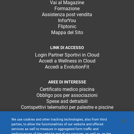
Vai al Magazine
Formazione
Assistenza post vendita
InforYou
Fliptonic
Mappa del Sito
LINK DI ACCESSO
Login Partner Sportivi in Cloud
Accedi a Wellness in Cloud
Accedi a EvolutionFit
AREE DI INTERESSE
Certificato medico piscina
Obbligo pos per associazioni
Spese asd detraibili
Corrispettivi telematici per palestre e piscine
We use cookies and other tracking technologies, also from third
parties, to allow the functionalities of our website and offered
services as well to measure in aggregated form traffic and
performances of the website and of our services, as well as, on the