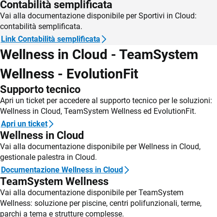
Contabilità semplificata
Vai alla documentazione disponibile per Sportivi in Cloud:
contabilità semplificata.
Link Contabilità semplificata
Wellness in Cloud - TeamSystem
CRM
Wellness - EvolutionFit
Ecommerce
Supporto tecnico
Apri un ticket per accedere al supporto tecnico per le soluzioni:
Email Marketing
Wellness in Cloud, TeamSystem Wellness ed EvolutionFit.
Fatturazione
Apri un ticket
Wellness in Cloud
Financial Solutions
Vai alla documentazione disponibile per Wellness in Cloud,
HR
gestionale palestra in Cloud.
Documentazione Wellness in Cloud
Trust Services
TeamSystem Wellness
Vai alla documentazione disponibile per TeamSystem
TeamSystem Corporate
Wellness: soluzione per piscine, centri polifunzionali, terme,
parchi a tema e strutture complesse.