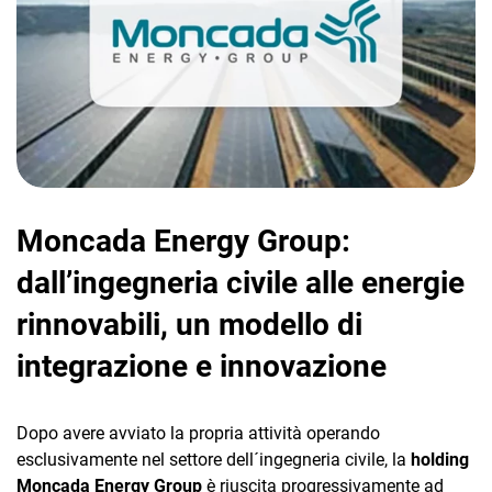
CRM
Ecommerce
Moncada Energy Group:
Email Marketing
dall’ingegneria civile alle energie
Fatturazione
rinnovabili, un modello di
Financial Solutions
integrazione e innovazione
HR
Dopo avere avviato la propria attività operando
Trust Services
esclusivamente nel settore dell´ingegneria civile, la
holding
Moncada Energy Group
è riuscita progressivamente ad