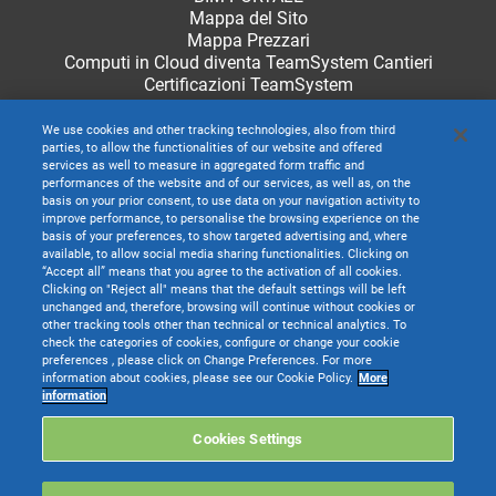
Mappa del Sito
Mappa Prezzari
Computi in Cloud diventa TeamSystem Cantieri
Certificazioni TeamSystem
We use cookies and other tracking technologies, also from third
parties, to allow the functionalities of our website and offered
services as well to measure in aggregated form traffic and
performances of the website and of our services, as well as, on the
basis on your prior consent, to use data on your navigation activity to
improve performance, to personalise the browsing experience on the
basis of your preferences, to show targeted advertising and, where
available, to allow social media sharing functionalities. Clicking on
“Accept all” means that you agree to the activation of all cookies.
Clicking on "Reject all" means that the default settings will be left
unchanged and, therefore, browsing will continue without cookies or
other tracking tools other than technical or technical analytics. To
check the categories of cookies, configure or change your cookie
preferences , please click on Change Preferences. For more
information about cookies, please see our Cookie Policy.
More
TeamSystem S.p.A. società con socio unico soggetta all’attività di direzione e
information
coordinamento di TeamSystem Holdco S.p.A. - Cap. Soc. € 24.000.000 I.v. -
C.C.I.A.A. delle Marche - P.I. 01035310414
Cookies Settings
Sede Legale e Amministrativa: Via Sandro Pertini, 88 - 61122 Pesaro (PU) -
Tutti i diritti riservati