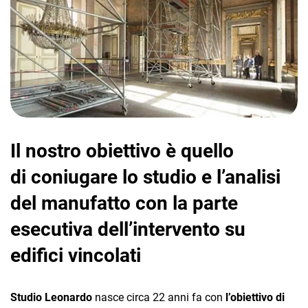
CRM
Ecommerce
Il nostro obiettivo è quello
Email Marketing
di coniugare lo studio e l’analisi
Fatturazione
del manufatto con la parte
Financial Solutions
esecutiva dell’intervento su
HR
edifici vincolati
Trust Services
Studio Leonardo
nasce circa 22 anni fa con
l’obiettivo di