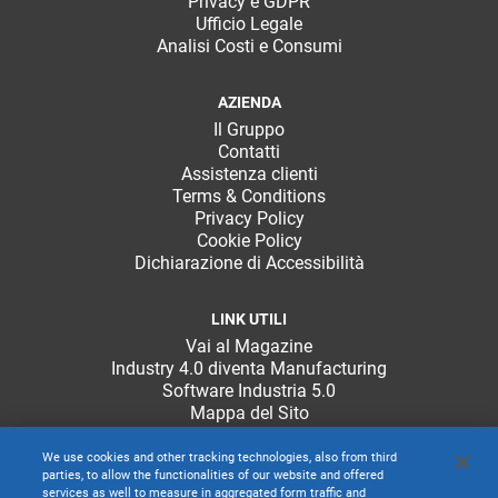
Privacy e GDPR
Ufficio Legale
Analisi Costi e Consumi
AZIENDA
Il Gruppo
Contatti
Assistenza clienti
Terms & Conditions
Privacy Policy
Cookie Policy
Dichiarazione di Accessibilità
LINK UTILI
Vai al Magazine
Industry 4.0 diventa Manufacturing
Software Industria 5.0
Mappa del Sito
We use cookies and other tracking technologies, also from third
parties, to allow the functionalities of our website and offered
services as well to measure in aggregated form traffic and