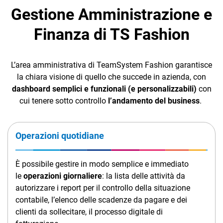
preparazione e
Gestione Amministrazione e
Intelligence
spedizione
Finanza di TS Fashion
Analytics
Fabbisogni e
Ordini di
L’area amministrativa di TeamSystem Fashion garantisce
Acquisto
la chiara visione di quello che succede in azienda, con
CRM
dashboard semplici e funzionali (e personalizzabili)
con
Negozi
Ecommerce
cui tenere sotto controllo
l’andamento del business
.
Controllo
Email Marketing
Qualità
Operazioni quotidiane
Fatturazione
Produzione e
Financial Solutions
È possibile gestire in modo semplice e immediato
façonnisti
le
operazioni giornaliere
: la lista delle attività da
HR
autorizzare i report per il controllo della situazione
Stilisti di Moda
Trust Services
contabile, l’elenco delle scadenze da pagare e dei
e Ufficio Stile
clienti da sollecitare, il processo digitale di