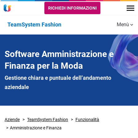
RICHIEDI INFORMAZIONI
TeamSystem Fashion
Menù
Funzionalità
PROGETTI,
MODULI CORE
STRUMENTI
Software Amministrazione e
PRODUZIONE
E
E LOGISTICA
SUPPORTO
Amministrazione
Finanza per la Moda
e Finanza
Rientro prodotti
Integrazione
Gestione chiara e puntuale dell’andamento
finiti
con PDM
Budget e
aziendale
semilavorati e
Controllo di
logistica
Gestione
Ecommerce
Controllo pezze
CRM Moda e
Retail
Aziende
TeamSystem Fashion
Funzionalità
e tessuti
Fashion
Amministrazione e Finanza
TeamSystem
Logistica
Business
Sales