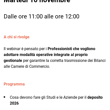
Dalle ore 11:00 alle ore 12:00
A chi si rivolge
CRM
Il webinar è pensato per i
Professionisti che vogliono
Ecommerce
adottare modalità operative integrate al proprio
Email Marketing
gestionale
per garantire la corretta trasmissione dei Bilanci
alle Camere di Commercio.
Fatturazione
Financial Solutions
Programma
HR
Cosa devono fare gli Studi e le Aziende per il
deposito
Trust Services
2026