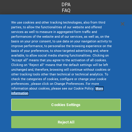
DPA
FAQ
We use cookies and other tracking technologies, also from third
parties, to allow the functionalities of our website and offered
services as well to measure in aggregated form traffic and
performances of the website and of our services, as well as, on the
basis on your prior consent, to use data on your navigation activity to
improve performance, to personalise the browsing experience on the
basis of your preferences, to show targeted advertising and, where
available, to allow social media sharing functionalities. Clicking on
“Accept all” means that you agree to the activation of all cookies.
Clicking on "Reject all" means that the default settings will be left
unchanged and, therefore, browsing will continue without cookies or
other tracking tools other than technical or technical analytics. To
check the categories of cookies, configure or change your cookie
preferences , please click on Change Preferences. For more
information about cookies, please see our Cookie Policy.
More
TeamSystem S.p.A. società con socio unico soggetta all’attività di direzione e
information
coordinamento di TeamSystem Holdco S.p.A. - Cap. Soc. € 24.000.000 I.v. -
C.C.I.A.A. delle Marche - P.I. 01035310414
Cookies Settings
Sede Legale e Amministrativa: Via Sandro Pertini, 88 - 61122 Pesaro (PU) -
Tutti i diritti riservati
Reject All
Websolute