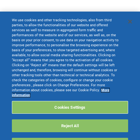
We use cookies and other tracking technologies, also from third
parties, to allow the functionalities of our website and offered
services as well to measure in aggregated form traffic and
performances of the website and of our services, as well as, on the
basis on your prior consent, to use data on your navigation activity to
improve performance, to personalise the browsing experience on the
basis of your preferences, to show targeted advertising and, where
available, to allow social media sharing functionalities. Clicking on
“Accept all” means that you agree to the activation of all cookies.
Clicking on "Reject all" means that the default settings will be left
unchanged and, therefore, browsing will continue without cookies or
other tracking tools other than technical or technical analytics. To
check the categories of cookies, configure or change your cookie
preferences , please click on Change Preferences. For more
information about cookies, please see our Cookie Policy.
More
information
Cookies Settings
Reject All