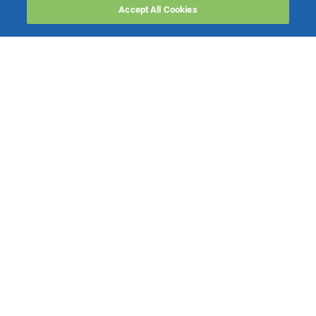
Accept All Cookies
PRODOTTI
Software ERP
TeamSystem Studio AI
Fatture In Cloud
Soluzioni per Commercialisti
Software Cloud
Gestione contabile fiscale