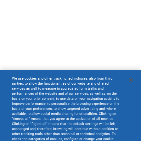
We use cookies and other tracking technologies, also from third
parties, to allow the functionalities of our website and offered
services as well to measure in aggregated form traffic and
performances of the website and of our services, as well as, on the
basis on your prior consent, to use data on your navigation activity to
improve performance, to personalise the browsing experience on the
basis of your preferences, to show targeted advertising and, where
available, to allow social media sharing functionalities. Clicking on
“Accept all” means that you agree to the activation of all cookies.
Clicking on "Reject all" means that the default settings will be left
unchanged and, therefore, browsing will continue without cookies or
other tracking tools other than technical or technical analytics. To
check the categories of cookies, configure or change your cookie