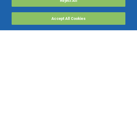
Reject All
Accept All Cookies
PRODOTTI
Software ERP
TeamSystem Studio AI
Fatture In Cloud
Soluzioni per Commercialisti