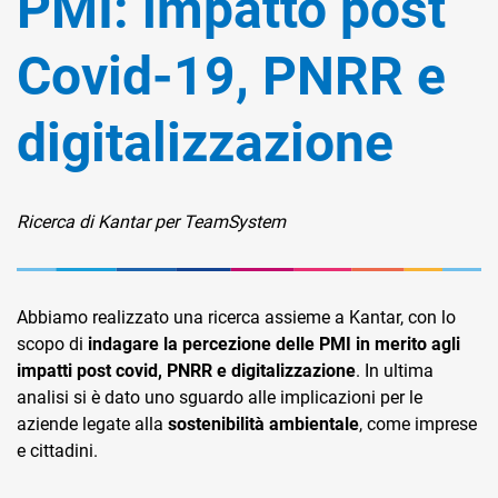
PMI: impatto post
Covid-19, PNRR e
digitalizzazione
CRM
Ricerca di Kantar per TeamSystem
Ecommerce
Email Marketing
Fatturazione
Abbiamo realizzato una ricerca assieme a Kantar, con lo
scopo di
indagare la percezione delle PMI in merito agli
Financial Solutions
impatti post covid, PNRR e digitalizzazione
. In ultima
analisi si è dato uno sguardo alle implicazioni per le
HR
aziende legate alla
sostenibilità ambientale
, come imprese
Trust Services
e cittadini.