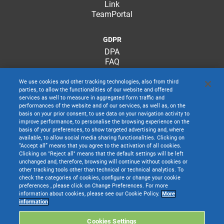
Link
TeamPortal
GDPR
DPA
FAQ
We use cookies and other tracking technologies, also from third
parties, to allow the functionalities of our website and offered
services as well to measure in aggregated form traffic and
performances of the website and of our services, as well as, on the
basis on your prior consent, to use data on your navigation activity to
improve performance, to personalise the browsing experience on the
basis of your preferences, to show targeted advertising and, where
available, to allow social media sharing functionalities. Clicking on
“Accept all” means that you agree to the activation of all cookies.
Clicking on "Reject all" means that the default settings will be left
unchanged and, therefore, browsing will continue without cookies or
other tracking tools other than technical or technical analytics. To
check the categories of cookies, configure or change your cookie
preferences , please click on Change Preferences. For more
information about cookies, please see our Cookie Policy.
More
TeamSystem S.p.A. società con socio unico soggetta all’attività di direzione e
information
coordinamento di TeamSystem Holdco S.p.A. - Cap. Soc. € 24.000.000 I.v. -
C.C.I.A.A. delle Marche - P.I. 01035310414
Cookies Settings