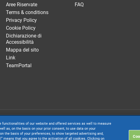
Aree Riservate
FAQ
Terms & conditions
Privacy Policy
Cookie Policy
Dichiarazione di
Accessibilità
Mappa del sito
Link
TeamPortal
. società con socio unico soggetta all’attività di direzione e coordinamento di 
e functionalities of our website and offered services as well to measure
. € 24.000.000 I.v. - C.C.I.A.A. delle Marche - P.I. 01035310414
ell as, on the basis on your prior consent, to use data on your
on the basis of your preferences, to show targeted advertising and,
Coo
inistrativa: Via Sandro Pertini, 88 - 61122 Pesaro (PU) - Tutti i diritti riservati
ll” means that you agree to the activation of all cookies. Clicking on