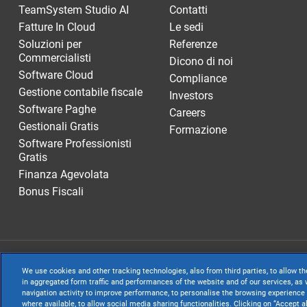
TeamSystem Studio AI
Contatti
Fatture In Cloud
Le sedi
Soluzioni per
Referenze
Commercialisti
Dicono di noi
Software Cloud
Compliance
Gestione contabile fiscale
Investors
Software Paghe
Careers
Gestionali Gratis
Formazione
Software Professionisti
Gratis
Finanza Agevolata
Bonus Fiscali
TeamSystem S.p.A
We use cookies and other tracking technologies, also from third parties, to allow th
S.p.A. - Cap. Soc
in aggregated form traffic and performances of the website and of our services, as w
navigation activity to improve performance, to personalise the browsing experience 
Sede Legale e Amm
where available, to allow social media sharing functionalities. Clicking on “Accept a