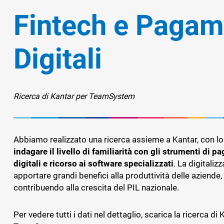
E MEDI
LA RIC
SOLUZI
CON L'
EUROC
AUTOM
SOFTWA
Fintech e Pagam
Pubblica Amministrazione
DOCUME
MANAGE
FORMAZ
MATERIA
AZIEND
TEAMSY
DEL CO
Retail
COMMER
TECNOL
SOFTWA
FINANZ
Digitali
Sport
FRANTOI
TS CDE
IL PORT
TEAMS
SOFTWA
COMMER
MANAG
CRM
PROCES
TEAMS
SOLUZI
TEAMS
ELABOR
ASSET
DELLA 
Ricerca di Kantar per TeamSystem
Fatturazione
SOFTWA
ASSET 
Financial Solutions
DEI RIF
MANAG
CREDIT
RENTRI
TS SIC
VALUTA
HR
Abbiamo realizzato una ricerca assieme a Kantar, con l
SOFTWA
DELLE 
indagare il livello di familiarità con gli strumenti di 
SICURE
Trust Services
digitali e ricorso ai software specializzati
. La digitaliz
apportare grandi benefici alla produttività delle aziende,
RATING
Ecommerce
contribuendo alla crescita del PIL nazionale.
PIATTA
Email marketing
DEL RIS
Per vedere tutti i dati nel dettaglio, scarica la ricerca di