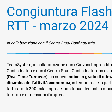
E MEDI
LA RIC
SOLUZI
CON L'
EUROC
AUTOM
SOFTWA
Congiuntura Flash
Pubblica Amministrazione
DOCUME
MANAGE
FORMAZ
MATERIA
AZIEND
TEAMSY
DEL CO
Retail
COMMER
TECNOL
RTT - marzo 2024
SOFTWA
FINANZ
Sport
FRANTOI
TS CDE
IL PORT
TEAMS
SOFTWA
COMMER
MANAG
CRM
PROCES
TEAMS
SOLUZI
In collaborazione con il Centro Studi Confindustria
TEAMS
ELABOR
ASSET
DELLA 
Fatturazione
SOFTWA
ASSET 
Financial Solutions
DEI RIF
MANAG
CREDIT
TeamSystem, in collaborazione con i Giovani Imprendito
RENTRI
TS SIC
VALUTA
HR
Confindustria e con il Centro Studi Confindustria, ha el
SOFTWA
DELLE 
(Real Time Turnover)
, un nuovo
indice in grado di stim
SICURE
Trust Services
dinamica dell’attività economica
, in tempo reale, a part
fatturato di 200 mila imprese, con focus dedicati a macr
RATING
Ecommerce
territori e dimensioni d’impresa.
PIATTA
Email marketing
DEL RIS