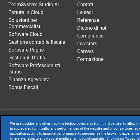
TeamSystem Studio AI
Contatti
Fatture In Cloud
Le sedi
Soluzioni per
Referenze
Commercialisti
Dicono di noi
Software Cloud
Compliance
Gestione contabile fiscale
Investors
Software Paghe
Careers
Gestionali Gratis
Formazione
Software Professionisti
Gratis
Finanza Agevolata
Bonus Fiscali
TeamSystem S.p.A
We use cookies and other tracking technologies, also from third parties, to allow th
S.p.A. - Cap. Soc
in aggregated form traffic and performances of the website and of our services, as w
navigation activity to improve performance, to personalise the browsing experience 
Sede Legale e Amm
where available, to allow social media sharing functionalities. Clicking on “Accept a