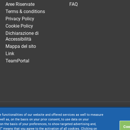
Aree Riservate
FAQ
Terms & conditions
Privacy Policy
Cookie Policy
Dichiarazione di
Accessibilità
Mappa del sito
Link
TeamPortal
. società con socio unico soggetta all’attività di direzione e coordinamento di 
e functionalities of our website and offered services as well to measure
. € 24.000.000 I.v. - C.C.I.A.A. delle Marche - P.I. 01035310414
ell as, on the basis on your prior consent, to use data on your
on the basis of your preferences, to show targeted advertising and,
Coo
inistrativa: Via Sandro Pertini, 88 - 61122 Pesaro (PU) - Tutti i diritti riservati
ll” means that you agree to the activation of all cookies. Clicking on