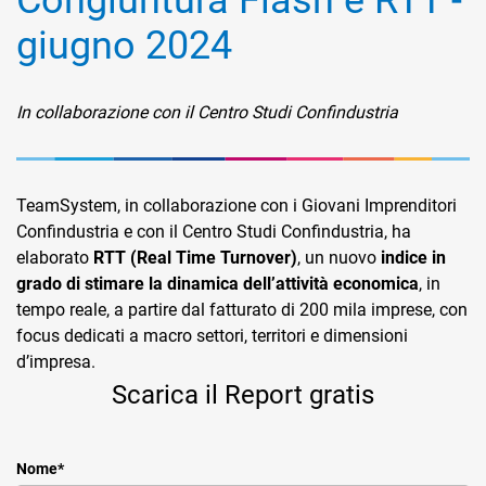
Congiuntura Flash e RTT -
giugno 2024
In collaborazione con il Centro Studi Confindustria
CRM
TeamSystem, in collaborazione con i Giovani Imprenditori
Ecommerce
Confindustria e con il Centro Studi Confindustria, ha
elaborato
RTT (Real Time Turnover)
, un nuovo
indice in
Email Marketing
grado di stimare la dinamica dell’attività economica
, in
Fatturazione
tempo reale, a partire dal fatturato di 200 mila imprese, con
focus dedicati a macro settori, territori e dimensioni
Financial Solutions
d’impresa.
Scarica il Report gratis
HR
Trust Services
Nome
*