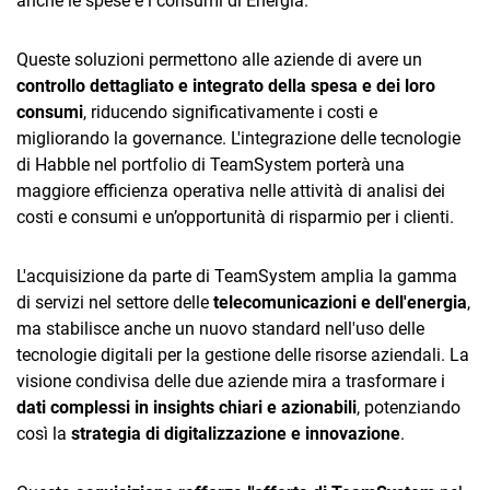
anche le spese e i consumi di Energia.
TeamSystem Corporate
TeamSystem Store
Queste soluzioni permettono alle aziende di avere un
controllo dettagliato e integrato della spesa e dei loro
consumi
, riducendo significativamente i costi e
migliorando la governance. L'integrazione delle tecnologie
di Habble nel portfolio di TeamSystem porterà una
maggiore efficienza operativa nelle attività di analisi dei
costi e consumi e un’opportunità di risparmio per i clienti.
L'acquisizione da parte di TeamSystem amplia la gamma
di servizi nel settore delle
telecomunicazioni e dell'energia
,
ma stabilisce anche un nuovo standard nell'uso delle
tecnologie digitali per la gestione delle risorse aziendali. La
visione condivisa delle due aziende mira a trasformare i
dati complessi in insights chiari e azionabili
, potenziando
così la
strategia di digitalizzazione e innovazione
.