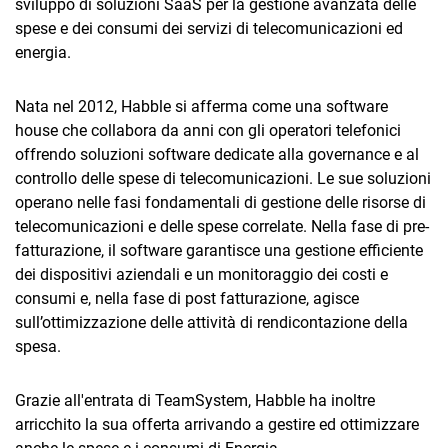
sviluppo di soluzioni SaaS per la gestione avanzata delle
spese e dei consumi dei servizi di telecomunicazioni ed
energia.
Nata nel 2012, Habble si afferma come una software
house che collabora da anni con gli operatori telefonici
offrendo soluzioni software dedicate alla governance e al
CRM
controllo delle spese di telecomunicazioni. Le sue soluzioni
Ecommerce
operano nelle fasi fondamentali di gestione delle risorse di
telecomunicazioni e delle spese correlate. Nella fase di pre-
Email Marketing
fatturazione, il software garantisce una gestione efficiente
dei dispositivi aziendali e un monitoraggio dei costi e
Fatturazione
consumi e, nella fase di post fatturazione, agisce
Financial Solutions
sull’ottimizzazione delle attività di rendicontazione della
spesa.
HR
Grazie all'entrata di TeamSystem, Habble ha inoltre
Trust Services
arricchito la sua offerta arrivando a gestire ed ottimizzare