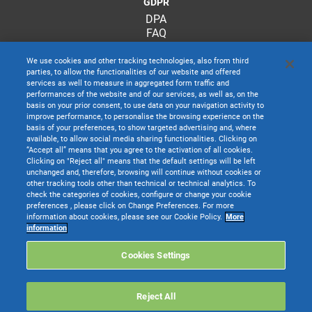
GDPR
DPA
FAQ
We use cookies and other tracking technologies, also from third
parties, to allow the functionalities of our website and offered
services as well to measure in aggregated form traffic and
performances of the website and of our services, as well as, on the
basis on your prior consent, to use data on your navigation activity to
improve performance, to personalise the browsing experience on the
basis of your preferences, to show targeted advertising and, where
available, to allow social media sharing functionalities. Clicking on
“Accept all” means that you agree to the activation of all cookies.
Clicking on "Reject all" means that the default settings will be left
unchanged and, therefore, browsing will continue without cookies or
other tracking tools other than technical or technical analytics. To
check the categories of cookies, configure or change your cookie
preferences , please click on Change Preferences. For more
information about cookies, please see our Cookie Policy.
More
TeamSystem S.p.A. società con socio unico soggetta all’attività di direzione e
information
coordinamento di TeamSystem Holdco S.p.A. - Cap. Soc. € 24.000.000 I.v. -
C.C.I.A.A. delle Marche - P.I. 01035310414
Cookies Settings
Sede Legale e Amministrativa: Via Sandro Pertini, 88 - 61122 Pesaro (PU) -
Tutti i diritti riservati
Reject All
Websolute