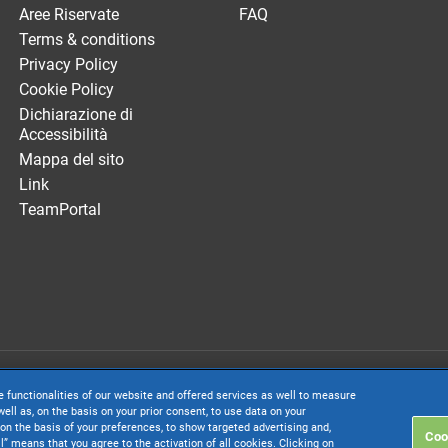
Aree Riservate
FAQ
Terms & conditions
Privacy Policy
Cookie Policy
Dichiarazione di
Accessibilità
Mappa del sito
Link
TeamPortal
. società con socio unico soggetta all’attività di direzione e coordinamento di 
e functionalities of our website and offered services as well to measure
. € 24.000.000 I.v. - C.C.I.A.A. delle Marche - P.I. 01035310414
ell as, on the basis on your prior consent, to use data on your
on the basis of your preferences, to show targeted advertising and,
Coo
inistrativa: Via Sandro Pertini, 88 - 61122 Pesaro (PU) - Tutti i diritti riservati
ll” means that you agree to the activation of all cookies. Clicking on