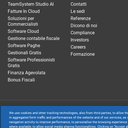
TeamSystem Studio AI
Contatti
Fatture In Cloud
Le sedi
Soluzioni per
Referenze
Commercialisti
Dicono di noi
Software Cloud
Compliance
Gestione contabile fiscale
Investors
Software Paghe
Careers
Gestionali Gratis
Formazione
Software Professionisti
Gratis
Finanza Agevolata
Bonus Fiscali
TeamSystem S.p.A
We use cookies and other tracking technologies, also from third parties, to allow th
S.p.A. - Cap. Soc
in aggregated form traffic and performances of the website and of our services, as w
navigation activity to improve performance, to personalise the browsing experience 
Sede Legale e Amm
where available, to allow social media sharing functionalities. Clicking on “Accept a