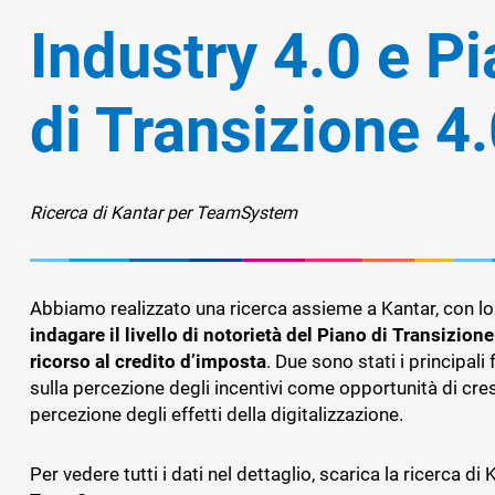
E MEDI
LA RIC
SOLUZI
CON L'
EUROC
AUTOM
SOFTWA
Industry 4.0 e P
Pubblica Amministrazione
DOCUME
MANAGE
FORMAZ
MATERIA
AZIEND
TEAMSY
DEL CO
Retail
COMMER
TECNOL
SOFTWA
FINANZ
di Transizione 4
Sport
FRANTOI
TS CDE
IL PORT
TEAMS
SOFTWA
COMMER
MANAG
CRM
PROCES
TEAMS
SOLUZI
TEAMS
ELABOR
ASSET
DELLA 
Ricerca di Kantar per TeamSystem
Fatturazione
SOFTWA
ASSET 
Financial Solutions
DEI RIF
MANAG
CREDIT
RENTRI
TS SIC
VALUTA
HR
Abbiamo realizzato una ricerca assieme a Kantar, con l
SOFTWA
DELLE 
indagare il livello di notorietà del Piano di Transizione 
SICURE
Trust Services
ricorso al credito d’imposta
. Due sono stati i principali
sulla percezione degli incentivi come opportunità di cre
RATING
Ecommerce
percezione degli effetti della digitalizzazione.
PIATTA
Email marketing
DEL RIS
Per vedere tutti i dati nel dettaglio, scarica la ricerca di