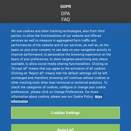
GDPR
DPA
FAQ
We use cookies and other tracking technologies, also from third
parties, to allow the functionalities of our website and offered
services as well to measure in aggregated form traffic and
performances of the website and of our services, as well as, on the
basis on your prior consent, to use data on your navigation activity to
improve performance, to personalise the browsing experience on the
basis of your preferences, to show targeted advertising and, where
available, to allow social media sharing functionalities. Clicking on
“Accept all” means that you agree to the activation of all cookies.
Clicking on "Reject all" means that the default settings will be left
unchanged and, therefore, browsing will continue without cookies or
other tracking tools other than technical or technical analytics. To
check the categories of cookies, configure or change your cookie
preferences , please click on Change Preferences. For more
information about cookies, please see our Cookie Policy.
More
TeamSystem S.p.A. società con socio unico soggetta all’attività di direzione e
information
coordinamento di TeamSystem Holdco S.p.A. - Cap. Soc. € 24.000.000 I.v. -
C.C.I.A.A. delle Marche - P.I. 01035310414
Cookies Settings
Sede Legale e Amministrativa: Via Sandro Pertini, 88 - 61122 Pesaro (PU) -
Tutti i diritti riservati
Reject All