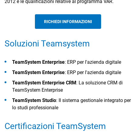
2012 e le qualificazioni relative al programma VAR.
RICHIEDI INFORMAZIONI
Soluzioni Teamsystem
CRM
Ecommerce
TeamSystem Enterprise
: ERP per l'azienda digitale
TeamSystem Enterprise
: ERP per l'azienda digitale
Email Marketing
TeamSystem Enterprise CRM
: La soluzione CRM di
Fatturazione
TeamSystem Enterprise
Financial Solutions
TeamSystem Studio
: Il sistema gestionale integrato per
lo studi professionale
HR
Trust Services
Certificazioni TeamSystem