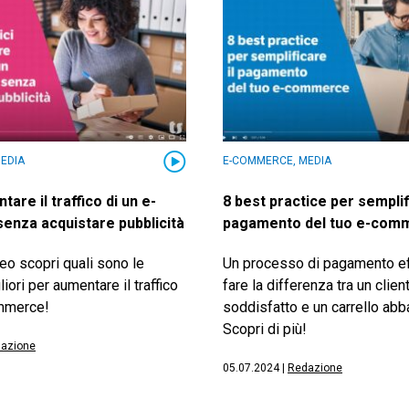
EDIA
E-COMMERCE, MEDIA
re il traffico di un e-
8 best practice per semplifi
nza acquistare pubblicità
pagamento del tuo e-com
eo scopri quali sono le
Un processo di pagamento ef
iori per aumentare il traffico
fare la differenza tra un clien
ommerce!
soddisfatto e un carrello ab
Scopri di più!
azione
05.07.2024
|
Redazione