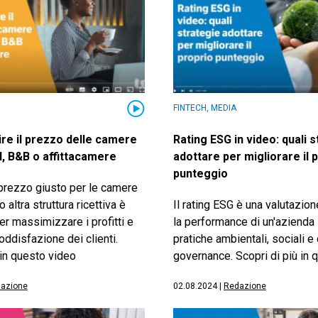
FINTECH, MEDIA
ire il prezzo delle camere
Rating ESG in video: quali 
l, B&B o affittacamere
adottare per migliorare il 
punteggio
 prezzo giusto per le camere
o altra struttura ricettiva è
Il rating ESG è una valutazio
r massimizzare i profitti e
la performance di un'azienda i
soddisfazione dei clienti.
pratiche ambientali, sociali e 
 in questo video
governance. Scopri di più in 
azione
02.08.2024
|
Redazione