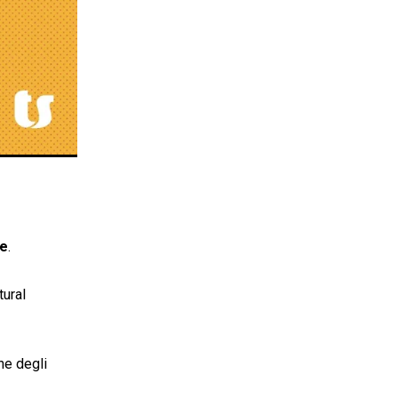
te
.
tural
ne degli