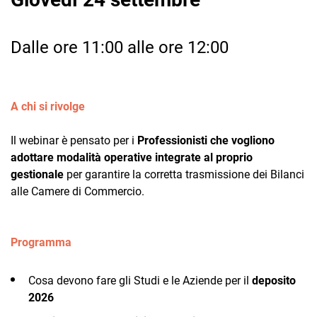
Dalle ore 11:00 alle ore 12:00
A chi si rivolge
CRM
Il webinar è pensato per i
Professionisti che vogliono
Ecommerce
adottare modalità operative integrate al proprio
Email Marketing
gestionale
per garantire la corretta trasmissione dei Bilanci
alle Camere di Commercio.
Fatturazione
Financial Solutions
Programma
HR
Cosa devono fare gli Studi e le Aziende per il
deposito
Trust Services
2026