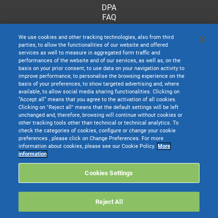
DPA
FAQ
We use cookies and other tracking technologies, also from third
parties, to allow the functionalities of our website and offered
services as well to measure in aggregated form traffic and
performances of the website and of our services, as well as, on the
basis on your prior consent, to use data on your navigation activity to
improve performance, to personalise the browsing experience on the
basis of your preferences, to show targeted advertising and, where
available, to allow social media sharing functionalities. Clicking on
“Accept all” means that you agree to the activation of all cookies.
Clicking on "Reject all" means that the default settings will be left
unchanged and, therefore, browsing will continue without cookies or
other tracking tools other than technical or technical analytics. To
check the categories of cookies, configure or change your cookie
preferences , please click on Change Preferences. For more
information about cookies, please see our Cookie Policy.
More
TeamSystem S.p.A. società con socio unico soggetta all’attività di direzione e
information
coordinamento di TeamSystem Holdco S.p.A. - Cap. Soc. € 24.000.000 I.v. -
C.C.I.A.A. delle Marche - P.I. 01035310414
Cookies Settings
Sede Legale e Amministrativa: Via Sandro Pertini, 88 - 61122 Pesaro (PU) -
Tutti i diritti riservati
Reject All
Websolute