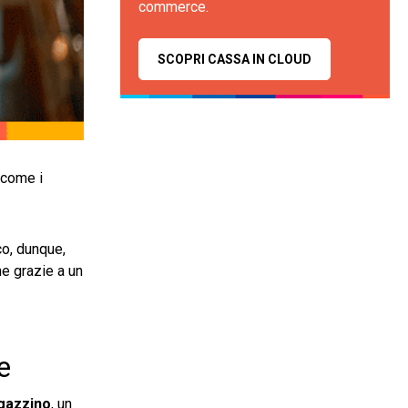
commerce.
SCOPRI CASSA IN CLOUD
, come i
co, dunque,
he grazie a un
e
gazzino
, un