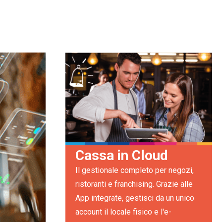
Cassa in Cloud
Il gestionale completo per negozi,
ristoranti e franchising. Grazie alle
App integrate, gestisci da un unico
account il locale fisico e l'e-