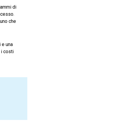
rammi di
eccesso.
e uno che
i e una
i costi