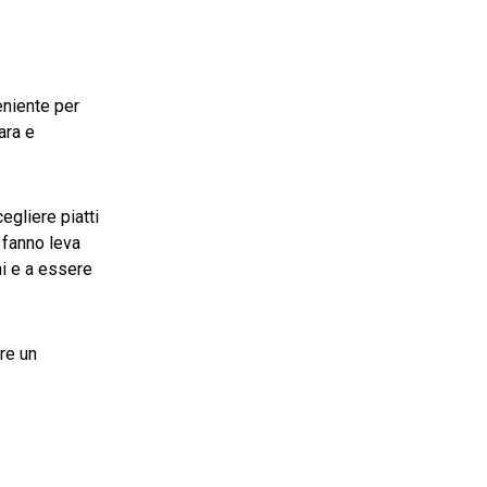
eniente per
ara e
egliere piatti
 fanno leva
hi e a essere
re un