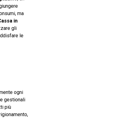
ggiungere
 consumi, ma
Cassa in
zare gli
oddisfare le
amente ogni
re gestionali
ti più
vigionamento,