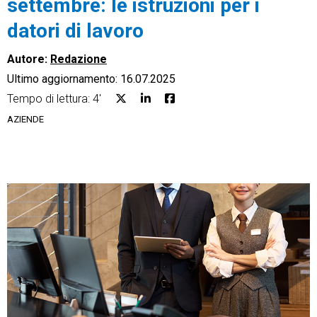
settembre: le istruzioni per i
datori di lavoro
Autore:
Redazione
Ultimo aggiornamento: 16.07.2025
CRM
Tempo di lettura: 4'
Ecommerce
AZIENDE
Email Marketing
Fatturazione
Financial Solutions
HR
Trust Services
TeamSystem Corporate