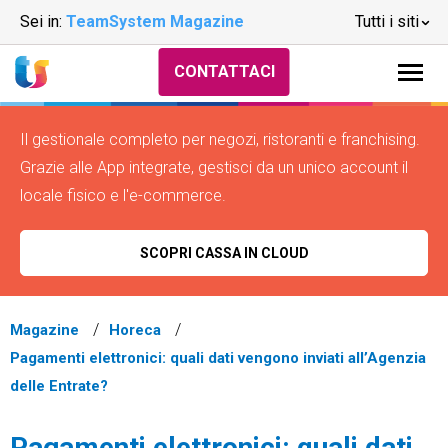
Sei in:
TeamSystem Magazine
Tutti i siti
CONTATTACI
Il gestionale completo per negozi, ristoranti e franchising.
Grazie alle App integrate, gestisci da un unico account il
locale fisico e l'e-commerce.
SCOPRI CASSA IN CLOUD
Magazine
Horeca
Pagamenti elettronici: quali dati vengono inviati all’Agenzia
delle Entrate?
Pagamenti elettronici: quali dati