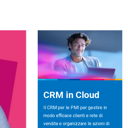
CRM in Cloud
Il CRM per le PMI per gestire in
modo efficace clienti e rete di
vendita e organizzare le azioni di