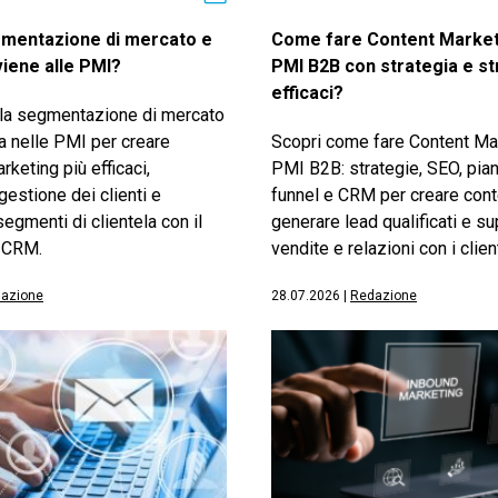
gmentazione di mercato e
Come fare Content Market
iene alle PMI?
PMI B2B con strategia e s
efficaci?
 la segmentazione di mercato
a nelle PMI per creare
Scopri come fare Content Mar
keting più efficaci,
PMI B2B: strategie, SEO, pian
 gestione dei clienti e
funnel e CRM per creare conte
egmenti di clientela con il
generare lead qualificati e s
 CRM.
vendite e relazioni con i client
azione
28.07.2026
|
Redazione