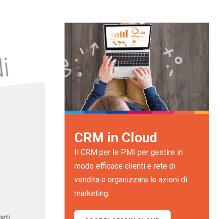
CRM in Cloud
Il CRM per le PMI per gestire in
modo efficace clienti e rete di
vendita e organizzare le azioni di
marketing.