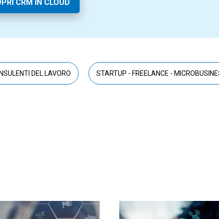
PRI CRM IN CLOUD
NSULENTI DEL LAVORO
STARTUP - FREELANCE - MICROBUSIN