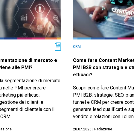
CRM
gmentazione di mercato e
Come fare Content Market
iene alle PMI?
PMI B2B con strategia e s
efficaci?
 la segmentazione di mercato
a nelle PMI per creare
Scopri come fare Content Mar
keting più efficaci,
PMI B2B: strategie, SEO, pian
 gestione dei clienti e
funnel e CRM per creare conte
egmenti di clientela con il
generare lead qualificati e s
 CRM.
vendite e relazioni con i client
azione
28.07.2026
|
Redazione