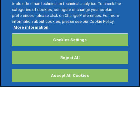
tools other than technical or technical analytics. To check the
categories of cookies, configure or change your cookie
preferences , please click on Change Preferences. For more
information about cookies, please see our Cookie Policy.
More information
Cookies Settings
Reject All
Accept All Cookies
PRODOTTI
Software ERP
TeamSystem Studio AI
Fatture In Cloud
Soluzioni per Commercialisti