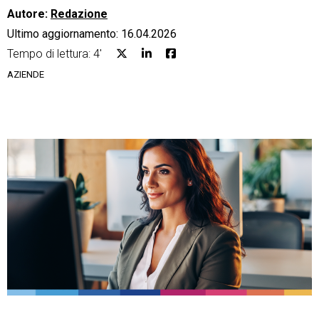
Autore:
Redazione
Ultimo aggiornamento: 16.04.2026
Tempo di lettura: 4'
AZIENDE
CRM
Ecommerce
Email Marketing
Fatturazione
Financial Solutions
HR
Trust Services
TeamSystem Corporate