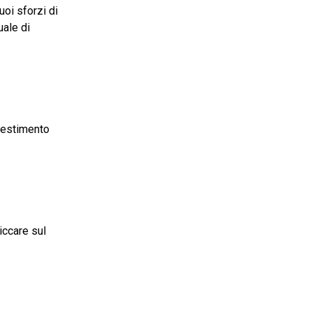
uoi sforzi di
uale di
nvestimento
iccare sul