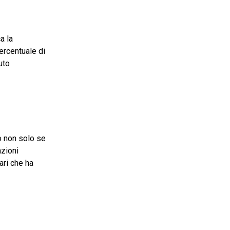
a la
ercentuale di
uto
no non solo se
azioni
tari che ha