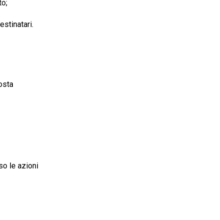
to;
estinatari.
osta
so le azioni