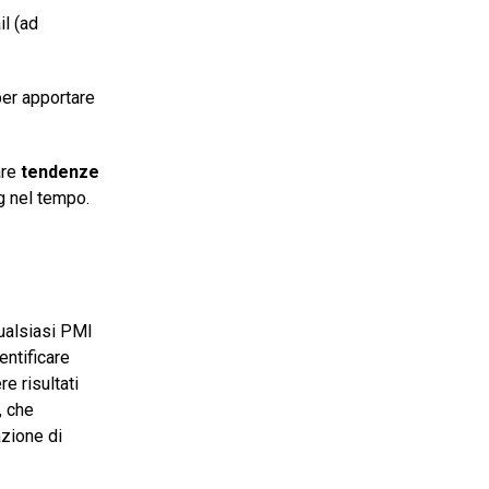
il (ad
per apportare
are
tendenze
g nel tempo.
qualsiasi PMI
ntificare
e risultati
, che
azione di