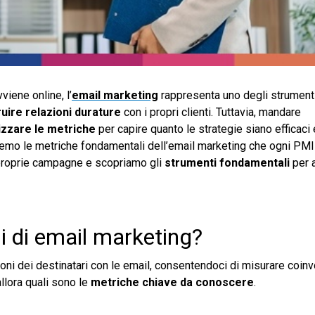
viene online, l’
email marketing
rappresenta uno degli strumenti
uire relazioni durature
con i propri clienti. Tuttavia, mandare
izzare le metriche
per capire quanto le strategie siano efficaci 
eremo le metriche fondamentali dell’email marketing che ogni PM
 proprie campagne e scopriamo gli
strumenti fondamentali
per a
li di email marketing?
ioni dei destinatari con le email, consentendoci di misurare coin
allora quali sono le
metriche chiave da conoscere
.