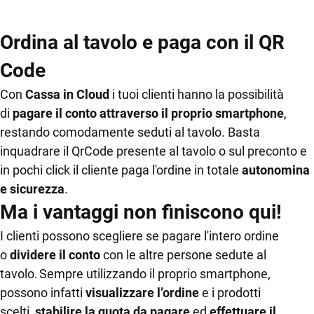
kitchen
turni
tavoli
Ordina al tavolo e paga con il QR
Listini e menu
Code
Gestione
Con
CRM
Cassa in Cloud
i tuoi clienti hanno la possibilità
conto
di
pagare il conto attraverso il proprio smartphone
,
Ecommerce
Fatturazione
restando comodamente seduti al tavolo. Basta
elettronica
Email Marketing
inquadrare il QrCode presente al tavolo o sul preconto e
in pochi click il cliente paga l'ordine in totale
autonomina
Fatturazione
Pagamenti
e sicurezza
.
digitali
Financial Solutions
Ma i vantaggi non finiscono qui!
HR
I clienti possono scegliere se pagare l'intero ordine
GESTIONE
ADD ON &
HARDWARE
Trust Services
MAGAZZINO
INTEGRAZIONI
o
dividere il conto
con le altre persone sedute al
Registratori
tavolo. Sempre utilizzando il proprio smartphone,
Magazzino
Integrazioni e
di cassa,
possono infatti
TeamSystem Corporate
visualizzare l’ordine
e i prodotti
API
Totem,
scelti,
stabilire la quota da pagare
ed
effettuare il