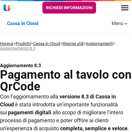
RICHIEDI INFORMAZIONI
Cassa in Cloud
Menù
Funzionalità
Horeca
PUNTO
Prodotti
Cassa in Cloud
SALA E
Risorse utili
Aggiornamenti
DELIVERY E
Aggiornamenti
Guide e
Aggiornamento 8.3
CASSA
CUCINA
TAKE AWAY
Cassa in
tutorial
Storie di successo
Cloud
Scontrino
Comande digitali
Self order
Video
Aggiornamento 8.3
elettronico
app
Pagamento al tavolo con
Risorse utili
Menù digitali
QrCode
Automazione
Gestione
FAQ
scontrino
asporto e
Self order e
Con l’aggiornamento alla
versione 8.3 di Cassa in
consegne a
Kiosk
Prezzi
domicilio
Cloud
Anagrafiche
è stata introdotta un’importante funzionalità
aziende e
Kitchen monitor
sui
pagamenti digitali
allo scopo di migliorare l’intero
Prova Gratis
clienti
Automazione
per la cucina
processo di pagamento e poter offrire ai clienti
corrispettivi
un’esperienza di acquisto
completa, semplice e veloce
.
per dark
Operatori e
Prenotazione