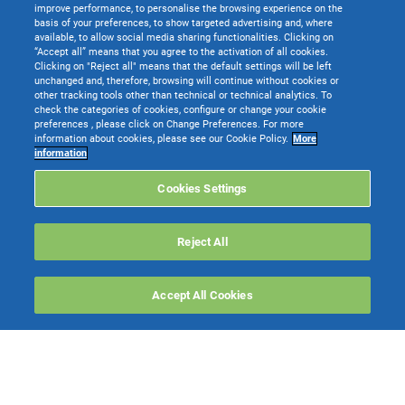
improve performance, to personalise the browsing experience on the
basis of your preferences, to show targeted advertising and, where
available, to allow social media sharing functionalities. Clicking on
“Accept all” means that you agree to the activation of all cookies.
Clicking on "Reject all" means that the default settings will be left
unchanged and, therefore, browsing will continue without cookies or
other tracking tools other than technical or technical analytics. To
check the categories of cookies, configure or change your cookie
preferences , please click on Change Preferences. For more
information about cookies, please see our Cookie Policy.
More
TeamSystem S.p.A. società con socio unico soggetta all’attività di direzione e
information
coordinamento di TeamSystem Holdco S.p.A. - Cap. Soc. € 24.000.000 I.v. -
C.C.I.A.A. delle Marche - P.I. 01035310414
Cookies Settings
Sede Legale e Amministrativa: Via Sandro Pertini, 88 - 61122 Pesaro (PU) -
Tutti i diritti riservati
Reject All
Websolute
Accept All Cookies